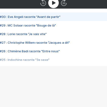
#30 : Eve Angeli raconte "Avant de partir"
#29 : MC Solaar raconte "Bouge de là"
28 : Lorie raconte "Je vais vite"
#27 : Christophe Willem raconte "Jacques a dit"
#26 : Chimène Badi raconte "Entre nous"
#25 : Indochine raconte "3e sexe"
#24 : Zaho raconte "C'est chelou"
#23 : Patrick Bruel raconte "Au café des délices"
#22 : Kyo raconte "Le chemin"
#21 : Nolwenn Leroy raconte "Cassé"
#20 : Patrick Hernandez raconte "Born to be alive"